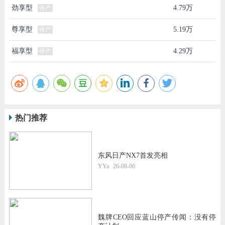
劲享型
4.79万
停产
尊享型
5.19万
停产
福享型
4.29万
停产
热门推荐
东风日产NX7首发亮相
YYa
26-08-06
魏牌CEO回应蓝山停产传闻：没有停