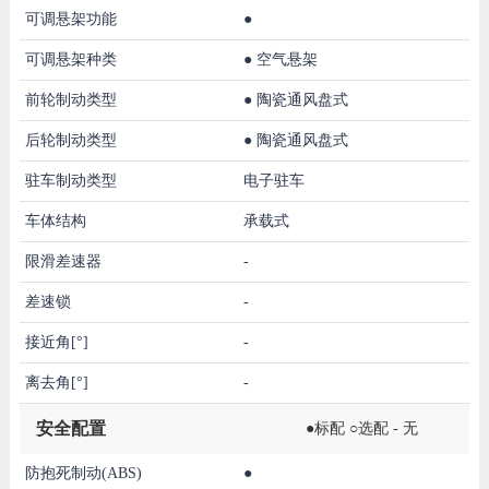
可调悬架功能
●
可调悬架种类
●
空气悬架
前轮制动类型
●
陶瓷通风盘式
后轮制动类型
●
陶瓷通风盘式
驻车制动类型
电子驻车
车体结构
承载式
限滑差速器
-
差速锁
-
接近角[°]
-
离去角[°]
-
安全配置
●标配 ○选配 - 无
防抱死制动(ABS)
●