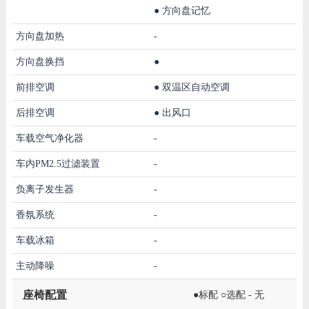
●
方向盘记忆
方向盘加热
-
方向盘换挡
●
前排空调
●
双温区自动空调
后排空调
●
出风口
车载空气净化器
-
车内PM2.5过滤装置
-
负离子发生器
-
香氛系统
-
车载冰箱
-
主动降噪
-
座椅配置
●标配 ○选配 - 无