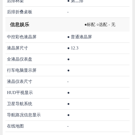
后排杯架
●
第二排
后排折叠桌板
-
信息娱乐
●标配 ○选配 - 无
中控彩色液晶屏
●
普通液晶屏
液晶屏尺寸
●
12.3
全液晶仪表盘
●
行车电脑显示屏
●
液晶仪表尺寸
-
HUD平视显示
●
卫星导航系统
●
导航路况信息显示
●
在线地图
-