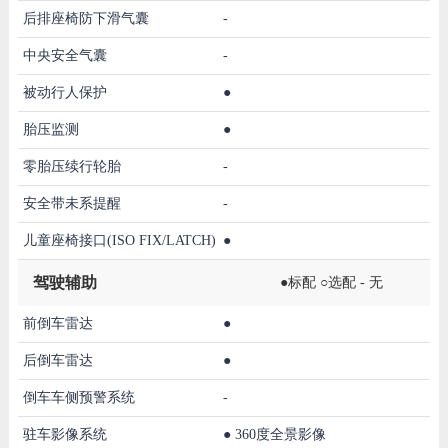
后排座椅防下滑气囊
-
中央安全气囊
-
被动行人保护
●
胎压监测
●
零胎压续行轮胎
-
安全带未系提醒
-
儿童座椅接口(ISO FIX/LATCH)
●
驾驶辅助
●标配 ○选配 - 无
前倒车雷达
●
后倒车雷达
●
倒车车侧预警系统
-
驻车影像系统
●
360度全景影像