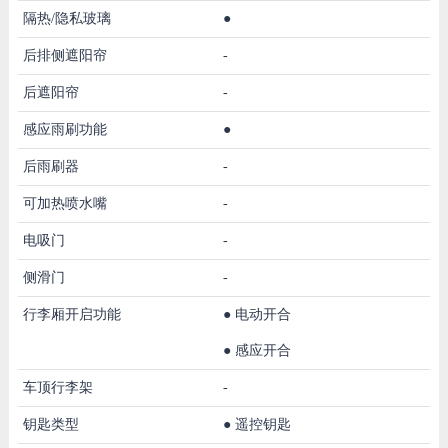
隔热/隐私玻璃
●
后排侧遮阳帘
-
后遮阳帘
-
感应雨刷功能
●
后雨刷器
-
可加热喷水嘴
-
电吸门
-
侧滑门
-
行李厢开启功能
●
电动开合
●
感应开合
车顶行李架
-
钥匙类型
●
遥控钥匙