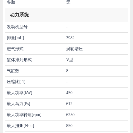
备胎
无
动力系统
发动机型号
-
排量[mL]
3982
进气形式
涡轮增压
缸体排列形式
V型
气缸数
8
压缩比[:1]
-
最大功率[kW]
450
最大马力[Ps]
612
最大功率转速[rpm]
6250
最大扭矩[N·m]
850