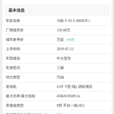
基本信息
车款名称
19款 E 63 S 4MATIC+
厂商指导价
156.08万
城市参考价
万起
↓0.0万
上市时间
2019-07-12
车型级别
中大型车
车身型式
三厢
动力类型
汽油
发动机
4.0T V型 8缸 涡轮增压
最大功率/最大扭矩
450kW/850N.m
变速箱类型
9挡 手自一体(AT)