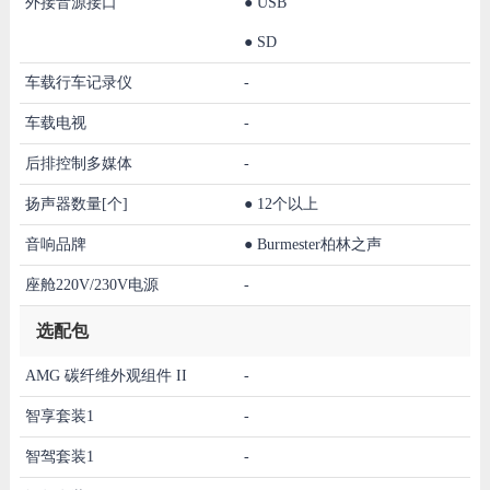
外接音源接口
●
USB
●
SD
车载行车记录仪
-
车载电视
-
后排控制多媒体
-
扬声器数量[个]
●
12个以上
音响品牌
●
Burmester柏林之声
座舱220V/230V电源
-
选配包
AMG 碳纤维外观组件 II
-
智享套装1
-
智驾套装1
-