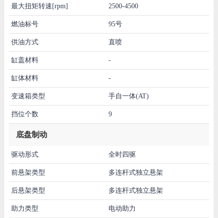
最大扭矩转速[rpm]
2500-4500
燃油标号
95号
供油方式
直喷
缸盖材料
-
缸体材料
-
变速箱类型
手自一体(AT)
挡位个数
9
底盘制动
驱动形式
全时四驱
前悬架类型
多连杆式独立悬架
后悬架类型
多连杆式独立悬架
助力类型
电动助力