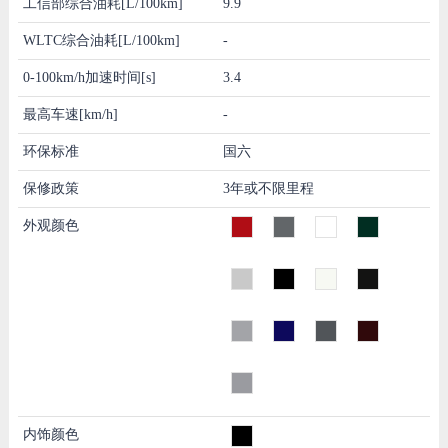
工信部综合油耗[L/100km]
9.9
WLTC综合油耗[L/100km]
-
0-100km/h加速时间[s]
3.4
最高车速[km/h]
-
环保标准
国六
保修政策
3年或不限里程
外观颜色
内饰颜色