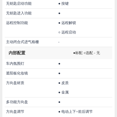
无钥匙启动功能
●
按键
无钥匙进入功能
●
远程控制功能
●
远程解锁
○
远程启动
主动闭合式进气格栅
-
内部配置
●标配 ○选配 - 无
车内氛围灯
●
遮阳板化妆镜
●
方向盘材质
●
皮质
●
金属
多功能方向盘
●
方向盘调节
●
电动上下+前后调节