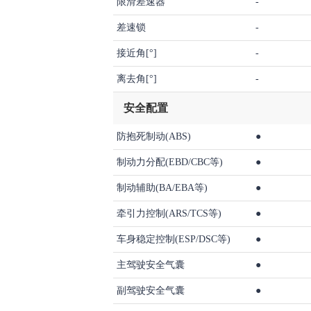
限滑差速器
-
差速锁
-
接近角[°]
-
离去角[°]
-
安全配置
防抱死制动(ABS)
●
制动力分配(EBD/CBC等)
●
制动辅助(BA/EBA等)
●
牵引力控制(ARS/TCS等)
●
车身稳定控制(ESP/DSC等)
●
主驾驶安全气囊
●
副驾驶安全气囊
●