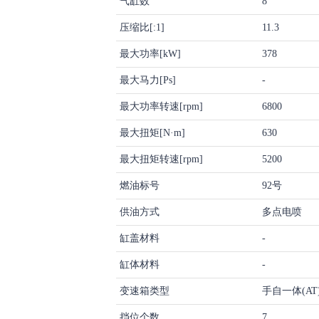
气缸数
8
压缩比[:1]
11.3
最大功率[kW]
378
最大马力[Ps]
-
最大功率转速[rpm]
6800
最大扭矩[N·m]
630
最大扭矩转速[rpm]
5200
燃油标号
92号
供油方式
多点电喷
缸盖材料
-
缸体材料
-
变速箱类型
手自一体(AT
挡位个数
7