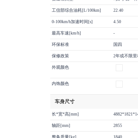
工信部综合油耗[L/100km]
22.40
0-100km/h加速时间[s]
4.50
最高车速[km/h]
-
环保标准
国四
保修政策
2年或不限里
外观颜色
内饰颜色
车身尺寸
长*宽*高[mm]
4882*1821*1
轴距[mm]
2855
整备质量[kg]
1840