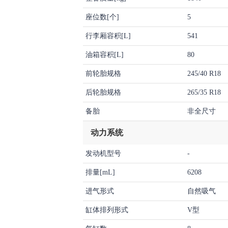
座位数[个]
5
行李厢容积[L]
541
油箱容积[L]
80
前轮胎规格
245/40 R18
后轮胎规格
265/35 R18
备胎
非全尺寸
动力系统
发动机型号
-
排量[mL]
6208
进气形式
自然吸气
缸体排列形式
V型