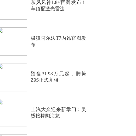
东风风神L8+官图发布！
车顶配激光雷达
极狐阿尔法T7内饰官图发
布
预售31.98万元起，腾势
Z9S正式亮相
上汽大众迎来新掌门：吴
赟接棒陶海龙