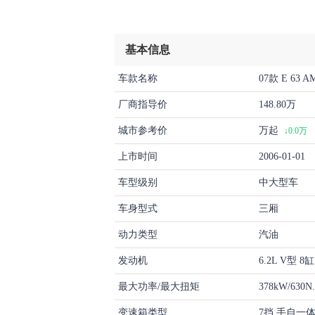
基本信息
车款名称
07款 E 63 A
厂商指导价
148.80万
城市参考价
万起
↓0.0万
上市时间
2006-01-01
车型级别
中大型车
车身型式
三厢
动力类型
汽油
发动机
6.2L V型 
最大功率/最大扭矩
378kW/630N
变速箱类型
7挡 手自一体(