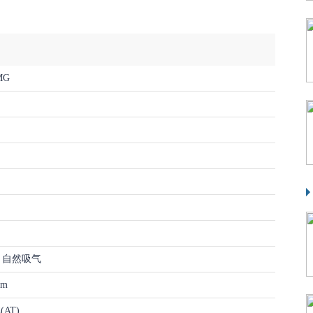
MG
8缸 自然吸气
.m
AT)