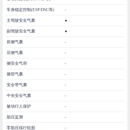
车身稳定控制(ESP/DSC等)
-
主驾驶安全气囊
●
副驾驶安全气囊
●
前侧气囊
-
后侧气囊
-
侧安全气帘
-
膝部气囊
-
安全带气囊
-
中央安全气囊
-
被动行人保护
-
胎压监测
-
零胎压续行轮胎
-