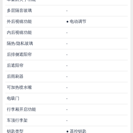
多层隔音玻璃
-
外后视镜功能
●
电动调节
内后视镜功能
-
隔热/隐私玻璃
-
后排侧遮阳帘
-
后遮阳帘
-
后雨刷器
-
可加热喷水嘴
-
电吸门
-
行李厢开启功能
-
车顶行李架
-
钥匙类型
●
遥控钥匙