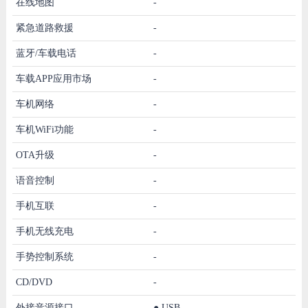
在线地图
-
紧急道路救援
-
蓝牙/车载电话
-
车载APP应用市场
-
车机网络
-
车机WiFi功能
-
OTA升级
-
语音控制
-
手机互联
-
手机无线充电
-
手势控制系统
-
CD/DVD
-
外接音源接口
●
USB