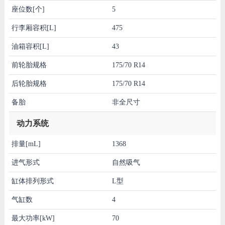
座位数[个]
5
行李厢容积[L]
475
油箱容积[L]
43
前轮胎规格
175/70 R14
后轮胎规格
175/70 R14
备胎
非全尺寸
动力系统
排量[mL]
1368
进气形式
自然吸气
缸体排列形式
L型
气缸数
4
最大功率[kW]
70