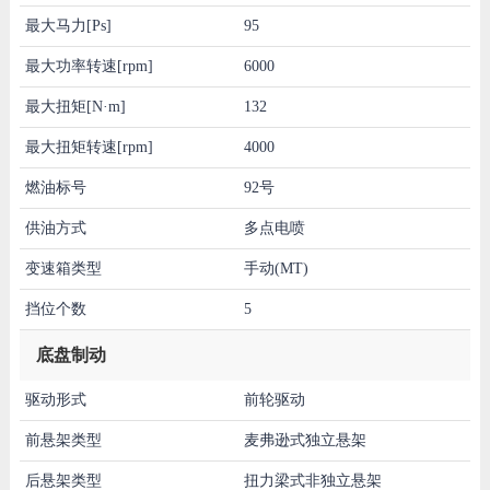
最大马力[Ps]
95
最大功率转速[rpm]
6000
最大扭矩[N·m]
132
最大扭矩转速[rpm]
4000
燃油标号
92号
供油方式
多点电喷
变速箱类型
手动(MT)
挡位个数
5
底盘制动
驱动形式
前轮驱动
前悬架类型
麦弗逊式独立悬架
后悬架类型
扭力梁式非独立悬架