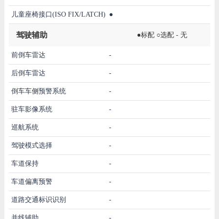
儿童座椅接口(ISO FIX/LATCH)
●
驾驶辅助
●标配 ○选配 - 无
前倒车雷达
-
后倒车雷达
-
倒车车侧预警系统
-
驻车影像系统
-
巡航系统
-
驾驶模式选择
-
车道保持
-
车道偏离预警
-
道路交通标识识别
-
并线辅助
-