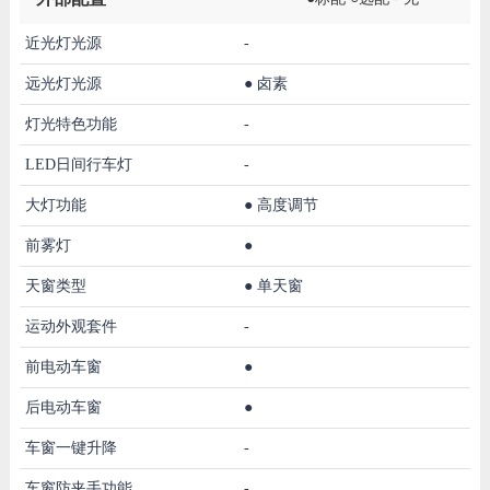
近光灯光源
-
远光灯光源
●
卤素
灯光特色功能
-
LED日间行车灯
-
大灯功能
●
高度调节
前雾灯
●
天窗类型
●
单天窗
运动外观套件
-
前电动车窗
●
后电动车窗
●
车窗一键升降
-
车窗防夹手功能
-