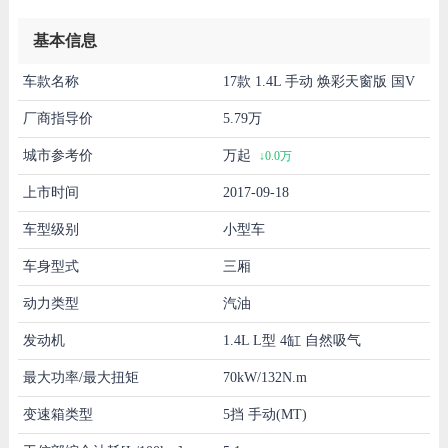
基本信息
车款名称
17款 1.4L 手动 焕彩天窗版 国V
厂商指导价
5.79万
城市参考价
万起
↓0.0万
上市时间
2017-09-18
车型级别
小型车
车身型式
三厢
动力类型
汽油
发动机
1.4L L型 4缸 自然吸气
最大功率/最大扭矩
70kW/132N.m
变速箱类型
5挡 手动(MT)