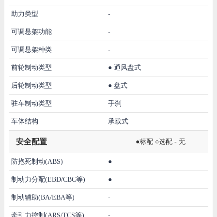
助力类型
-
可调悬架功能
-
可调悬架种类
-
前轮制动类型
●
通风盘式
后轮制动类型
●
盘式
驻车制动类型
手刹
车体结构
承载式
安全配置
●标配 ○选配 - 无
防抱死制动(ABS)
●
制动力分配(EBD/CBC等)
●
制动辅助(BA/EBA等)
-
牵引力控制(ARS/TCS等)
-