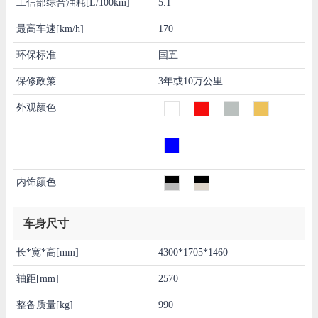
工信部综合油耗[L/100km]
5.1
最高车速[km/h]
170
环保标准
国五
保修政策
3年或10万公里
外观颜色
内饰颜色
车身尺寸
长*宽*高[mm]
4300*1705*1460
轴距[mm]
2570
整备质量[kg]
990