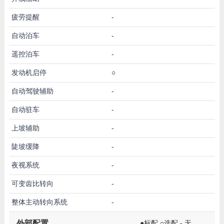
疲劳提醒
-
自动泊车
-
遥控泊车
-
发动机启停
○
自动驾驶辅助
-
自动驻车
-
上坡辅助
-
陡坡缓降
-
夜视系统
-
可变齿比转向
-
整体主动转向系统
-
外部配置
●标配 ○选配 - 无