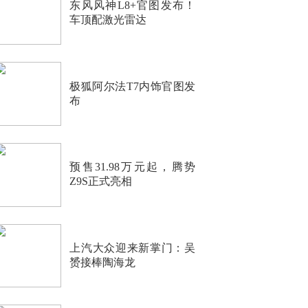
东风风神L8+官图发布！
车顶配激光雷达
极狐阿尔法T7内饰官图发
布
预售31.98万元起，腾势
Z9S正式亮相
上汽大众迎来新掌门：吴
赟接棒陶海龙