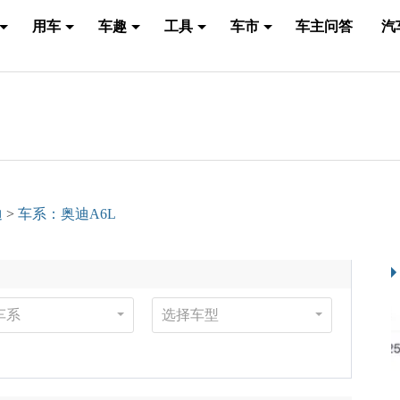
用车
车趣
工具
车市
车主问答
汽
迪
>
车系：奥迪A6L
车系
选择车型