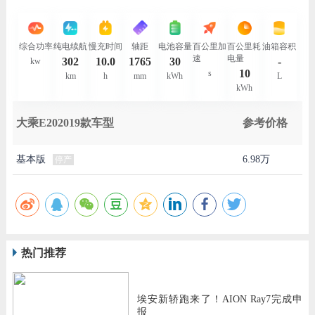
综合功率
纯电续航
慢充时间
轴距
电池容量
百公里加
百公里耗
油箱容积
速
电量
302
10.0
1765
30
-
kw
10
s
km
h
mm
kWh
L
kWh
大乘E202019款车型
参考价格
基本版
6.98万
停产
热门推荐
埃安新轿跑来了！AION Ray7完成申
报