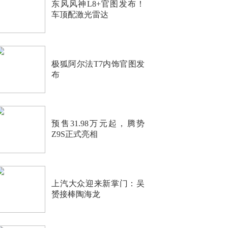
东风风神L8+官图发布！
车顶配激光雷达
极狐阿尔法T7内饰官图发
布
预售31.98万元起，腾势
Z9S正式亮相
上汽大众迎来新掌门：吴
赟接棒陶海龙