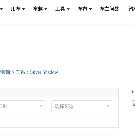
用车
车趣
工具
车市
车主问答
汽
斯莱斯
>
车系：Silver Shadow
车系
选择车型