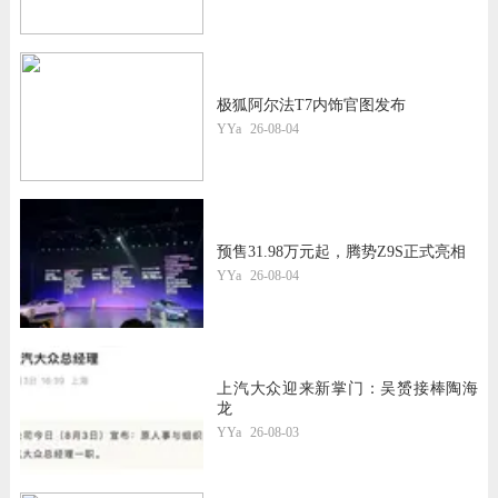
极狐阿尔法T7内饰官图发布
YYa
26-08-04
预售31.98万元起，腾势Z9S正式亮相
YYa
26-08-04
上汽大众迎来新掌门：吴赟接棒陶海
龙
YYa
26-08-03