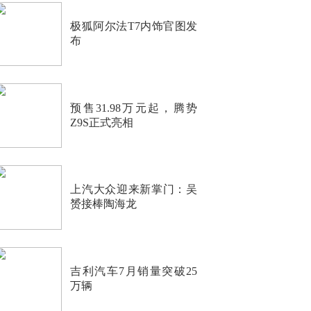
极狐阿尔法T7内饰官图发
布
预售31.98万元起，腾势
Z9S正式亮相
上汽大众迎来新掌门：吴
赟接棒陶海龙
吉利汽车7月销量突破25
万辆