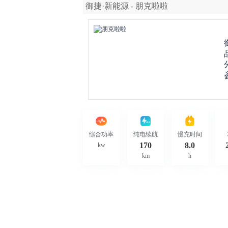
御捷·新能源 - 朋克啦啦
综合功率
纯电续航
慢充时间
170
8.0
kw
km
h