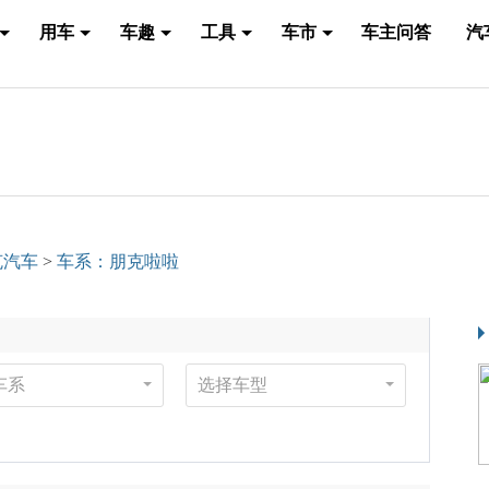
用车
车趣
工具
车市
车主问答
汽
克汽车
>
车系：朋克啦啦
车系
选择车型