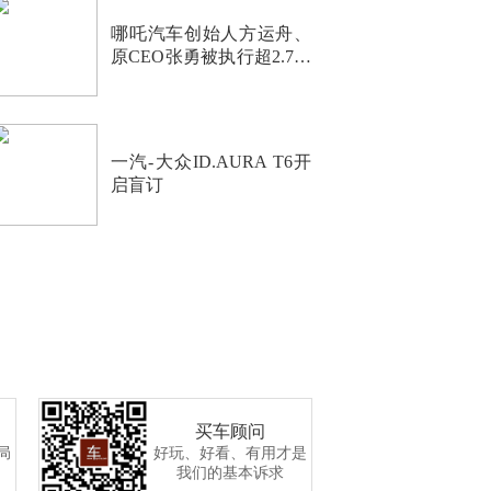
哪吒汽车创始人方运舟、
原CEO张勇被执行超2.7亿
元
一汽-大众ID.AURA T6开
启盲订
买车顾问
局
好玩、好看、有用才是
我们的基本诉求