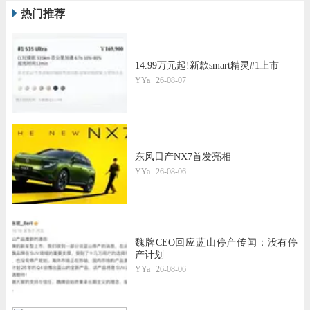
热门推荐
14.99万元起!新款smart精灵#1上市
YYa
26-08-07
东风日产NX7首发亮相
YYa
26-08-06
魏牌CEO回应蓝山停产传闻：没有停
产计划
YYa
26-08-06