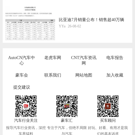
比亚迪7月销量公布！销售超40万辆
YYa
26-08-02
AutoCN汽车中
老虎车网
CNT汽车资讯
电车报告
心
网
豪车会
联系我们
网站地图
加入收藏
提交建议
汽车行业关注
豪车汇
买车顾问
报导汽车行业资讯，深挖
专注于汽车，但绝不局限
好玩、好看、有用才是我
车界猛料
与汽车
们的基本诉求