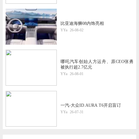
比亚迪海狮08内饰亮相
YYa
26-08-02
哪吒汽车创始人方运舟、原CEO张勇
被执行超2.7亿元
YYa
26-08-01
一汽-大众ID.AURA T6开启盲订
YYa
26-07-31