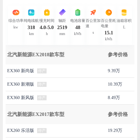
综合功率
纯电续航
慢充时间
轴距
电池容量
百公里加
百公里耗
油箱容积
速
电量
318
4.0-5.0
2519
48
kw
L
15.1
s
km
h
mm
kWh
kWh
北汽新能源EX2018款车型
参考价格
EX360 新尚版
9.39万
停产
EX360 新潮版
10.39万
停产
EX360 新风版
8.49万
停产
北汽新能源EX2017款车型
参考价格
EX260 乐活版
19.29万
停产