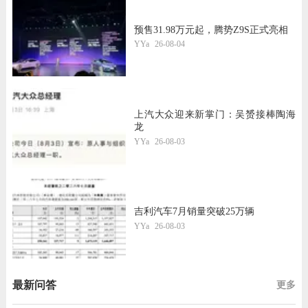
预售31.98万元起，腾势Z9S正式亮相
YYa
26-08-04
上汽大众迎来新掌门：吴赟接棒陶海
龙
YYa
26-08-03
吉利汽车7月销量突破25万辆
YYa
26-08-03
最新问答
更多