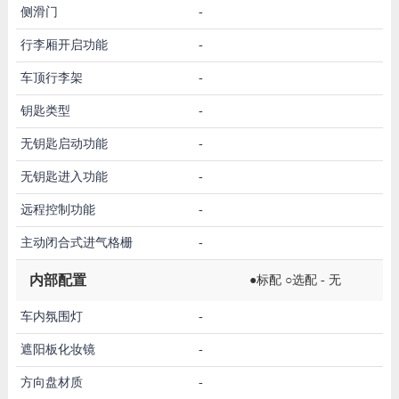
侧滑门
-
行李厢开启功能
-
车顶行李架
-
钥匙类型
-
无钥匙启动功能
-
无钥匙进入功能
-
远程控制功能
-
主动闭合式进气格栅
-
内部配置
●标配 ○选配 - 无
车内氛围灯
-
遮阳板化妆镜
-
方向盘材质
-