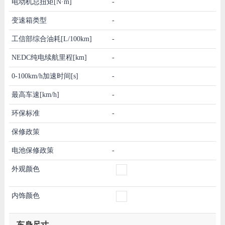
电动机总扭矩[N·m]
-
变速箱类型
-
工信部综合油耗[L/100km]
-
NEDC纯电续航里程[km]
-
0-100km/h加速时间[s]
-
最高车速[km/h]
-
环保标准
-
保修政策
电池保修政策
-
外观颜色
内饰颜色
车身尺寸