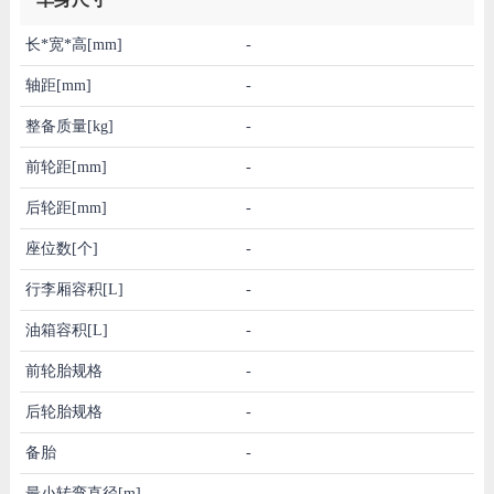
长*宽*高[mm]
-
轴距[mm]
-
整备质量[kg]
-
前轮距[mm]
-
后轮距[mm]
-
座位数[个]
-
行李厢容积[L]
-
油箱容积[L]
-
前轮胎规格
-
后轮胎规格
-
备胎
-
最小转弯直径[m]
-