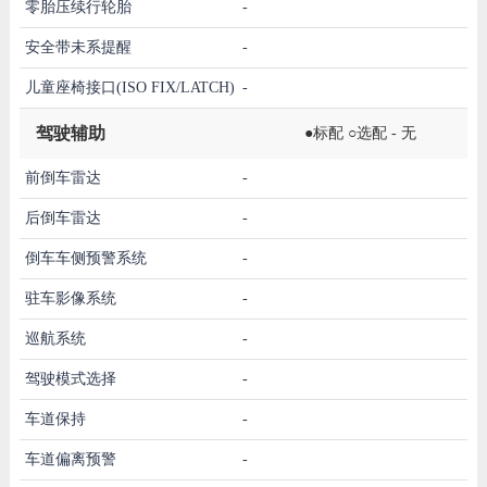
零胎压续行轮胎
-
安全带未系提醒
-
儿童座椅接口(ISO FIX/LATCH)
-
驾驶辅助
●标配 ○选配 - 无
前倒车雷达
-
后倒车雷达
-
倒车车侧预警系统
-
驻车影像系统
-
巡航系统
-
驾驶模式选择
-
车道保持
-
车道偏离预警
-