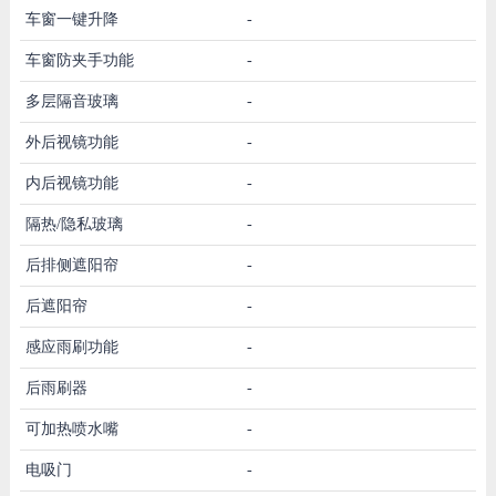
车窗一键升降
-
车窗防夹手功能
-
多层隔音玻璃
-
外后视镜功能
-
内后视镜功能
-
隔热/隐私玻璃
-
后排侧遮阳帘
-
后遮阳帘
-
感应雨刷功能
-
后雨刷器
-
可加热喷水嘴
-
电吸门
-