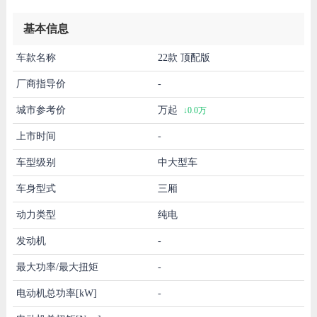
基本信息
车款名称
22款 顶配版
厂商指导价
-
城市参考价
万起
↓0.0万
上市时间
-
车型级别
中大型车
车身型式
三厢
动力类型
纯电
发动机
-
最大功率/最大扭矩
-
电动机总功率[kW]
-