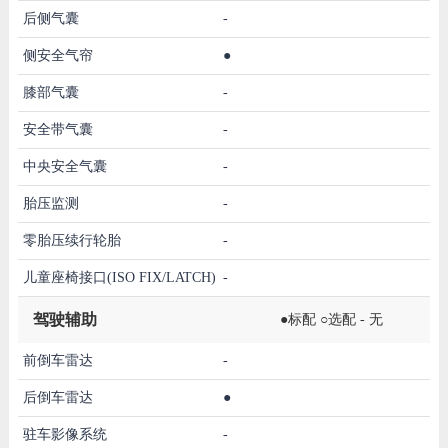
后侧气囊
-
侧安全气帘
●
膝部气囊
-
安全带气囊
-
中央安全气囊
-
胎压监测
-
零胎压续行轮胎
-
儿童座椅接口(ISO FIX/LATCH)
-
驾驶辅助
●标配 ○选配 - 无
前倒车雷达
-
后倒车雷达
●
驻车影像系统
-