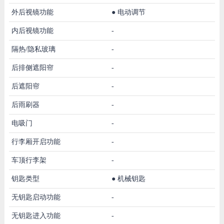
外后视镜功能
●
电动调节
内后视镜功能
-
隔热/隐私玻璃
-
后排侧遮阳帘
-
后遮阳帘
-
后雨刷器
-
电吸门
-
行李厢开启功能
-
车顶行李架
-
钥匙类型
●
机械钥匙
无钥匙启动功能
-
无钥匙进入功能
-