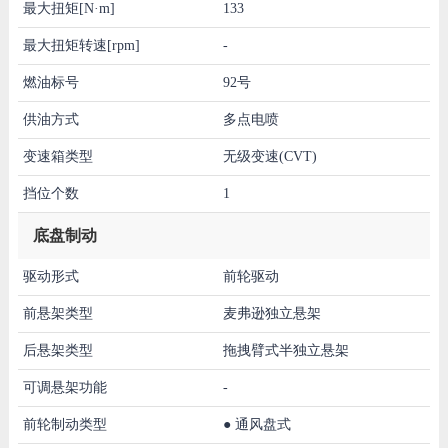
最大扭矩[N·m]
133
最大扭矩转速[rpm]
-
燃油标号
92号
供油方式
多点电喷
变速箱类型
无级变速(CVT)
挡位个数
1
底盘制动
驱动形式
前轮驱动
前悬架类型
麦弗逊独立悬架
后悬架类型
拖拽臂式半独立悬架
可调悬架功能
-
前轮制动类型
●
通风盘式