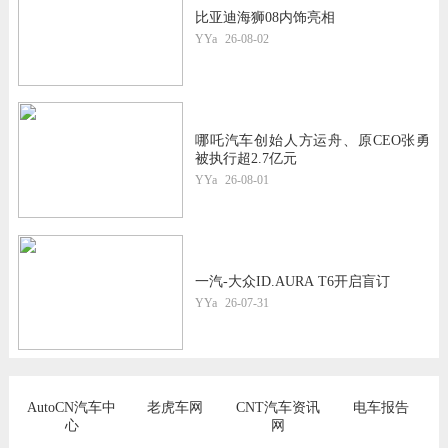
比亚迪海狮08内饰亮相
YYa
26-08-02
哪吒汽车创始人方运舟、原CEO张勇
被执行超2.7亿元
YYa
26-08-01
一汽-大众ID.AURA T6开启盲订
YYa
26-07-31
AutoCN汽车中
老虎车网
CNT汽车资讯
电车报告
心
网