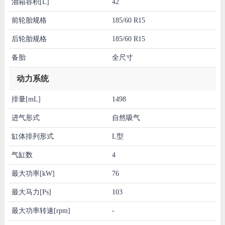
油箱容积[L]
42
前轮胎规格
185/60 R15
后轮胎规格
185/60 R15
备胎
全尺寸
动力系统
排量[mL]
1498
进气形式
自然吸气
缸体排列形式
L型
气缸数
4
最大功率[kW]
76
最大马力[Ps]
103
最大功率转速[rpm]
-