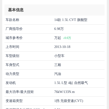
基本信息
车款名称
14款 1.5L CVT 旗舰型
厂商指导价
6.98万
城市参考价
万起
↓0.0万
上市时间
2013-10-18
车型级别
小型车
车身型式
三厢
动力类型
汽油
发动机
1.5L L型 4缸 自然吸气
最大功率/最大扭矩
76kW/133N.m
变速箱类型
1挡 无级变速(CVT)