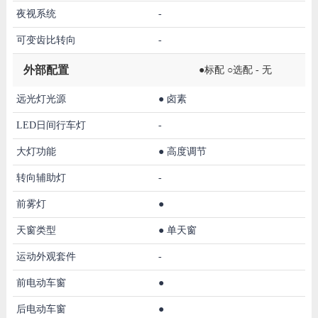
夜视系统
-
可变齿比转向
-
外部配置
●标配 ○选配 - 无
远光灯光源
●
卤素
LED日间行车灯
-
大灯功能
●
高度调节
转向辅助灯
-
前雾灯
●
天窗类型
●
单天窗
运动外观套件
-
前电动车窗
●
后电动车窗
●