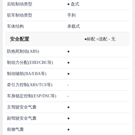
后轮制动类型
●
盘式
驻车制动类型
手刹
车体结构
承载式
安全配置
●标配 ○选配 - 无
防抱死制动(ABS)
●
制动力分配(EBD/CBC等)
●
制动辅助(BA/EBA等)
●
牵引力控制(ARS/TCS等)
-
车身稳定控制(ESP/DSC等)
-
主驾驶安全气囊
●
副驾驶安全气囊
●
前侧气囊
●