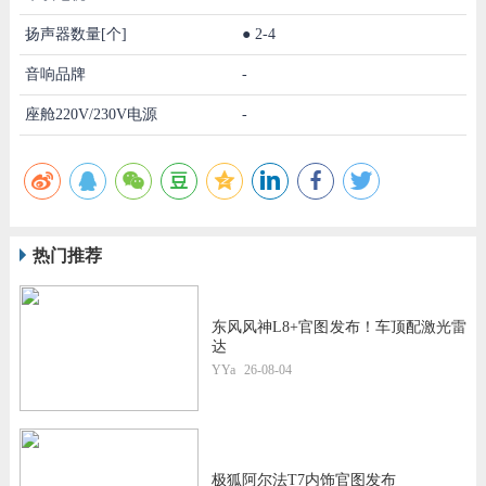
扬声器数量[个]
●
2-4
音响品牌
-
座舱220V/230V电源
-
热门推荐
东风风神L8+官图发布！车顶配激光雷
达
YYa
26-08-04
极狐阿尔法T7内饰官图发布