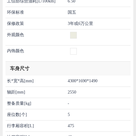
工信部综合油耗[L/100km]
6.50
环保标准
国五
保修政策
3年或6万公里
外观颜色
内饰颜色
车身尺寸
长*宽*高[mm]
4300*1690*1490
轴距[mm]
2550
整备质量[kg]
-
座位数[个]
5
行李厢容积[L]
475