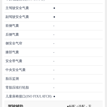
主驾驶安全气囊
●
副驾驶安全气囊
●
前侧气囊
-
后侧气囊
-
侧安全气帘
-
膝部气囊
-
安全带气囊
-
中央安全气囊
-
胎压监测
-
零胎压续行轮胎
-
儿童座椅接口(ISO FIX/LATCH)
●
驾驶辅助
●标配 ○选配 - 无