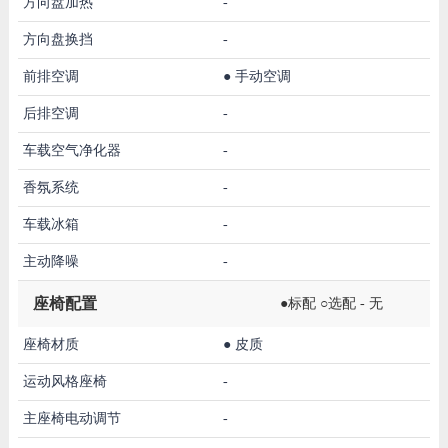
方向盘加热
-
方向盘换挡
-
前排空调
●
手动空调
后排空调
-
车载空气净化器
-
香氛系统
-
车载冰箱
-
主动降噪
-
座椅配置
●标配 ○选配 - 无
座椅材质
●
皮质
运动风格座椅
-
主座椅电动调节
-