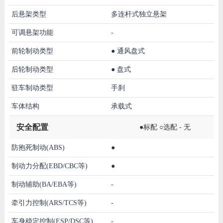
后悬架类型
多连杆式独立悬架
可调悬架功能
-
前轮制动类型
●
通风盘式
后轮制动类型
●
盘式
驻车制动类型
手刹
车体结构
承载式
安全配置
●标配 ○选配 - 无
防抱死制动(ABS)
●
制动力分配(EBD/CBC等)
●
制动辅助(BA/EBA等)
-
牵引力控制(ARS/TCS等)
-
车身稳定控制(ESP/DSC等)
-