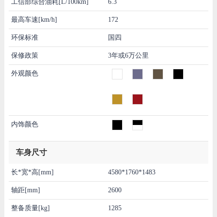
工信部综合油耗[L/100km]
6.3
最高车速[km/h]
172
环保标准
国四
保修政策
3年或6万公里
外观颜色
内饰颜色
车身尺寸
长*宽*高[mm]
4580*1760*1483
轴距[mm]
2600
整备质量[kg]
1285