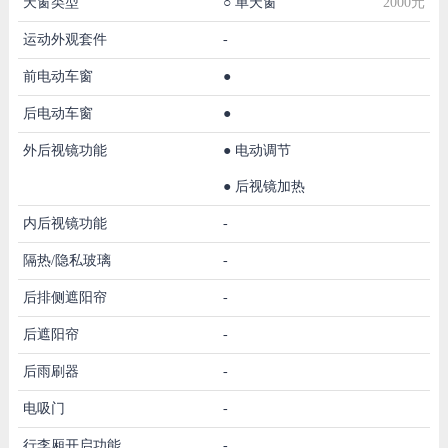
天窗类型
○
单天窗
2000元
运动外观套件
-
前电动车窗
●
后电动车窗
●
外后视镜功能
●
电动调节
●
后视镜加热
内后视镜功能
-
隔热/隐私玻璃
-
后排侧遮阳帘
-
后遮阳帘
-
后雨刷器
-
电吸门
-
行李厢开启功能
-