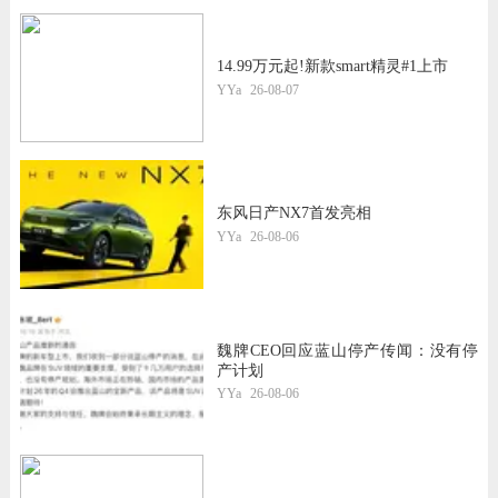
14.99万元起!新款smart精灵#1上市
YYa
26-08-07
东风日产NX7首发亮相
YYa
26-08-06
魏牌CEO回应蓝山停产传闻：没有停
产计划
YYa
26-08-06