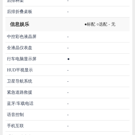
后排杯架
-
后排折叠桌板
-
信息娱乐
●标配 ○选配 - 无
中控彩色液晶屏
-
全液晶仪表盘
-
行车电脑显示屏
●
HUD平视显示
-
卫星导航系统
-
紧急道路救援
-
蓝牙/车载电话
-
语音控制
-
手机互联
-