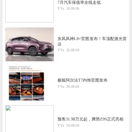
7月汽车保值率全线走低
YYa
26-08-06
东风风神L8+官图发布！车顶配激光雷
达
YYa
26-08-04
极狐阿尔法T7内饰官图发布
YYa
26-08-04
预售31.98万元起，腾势Z9S正式亮相
YYa
26-08-04