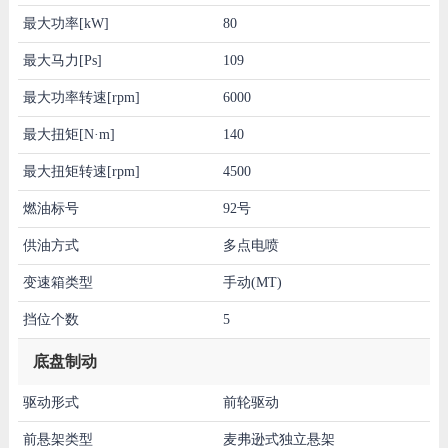
最大功率[kW]
80
最大马力[Ps]
109
最大功率转速[rpm]
6000
最大扭矩[N·m]
140
最大扭矩转速[rpm]
4500
燃油标号
92号
供油方式
多点电喷
变速箱类型
手动(MT)
挡位个数
5
底盘制动
驱动形式
前轮驱动
前悬架类型
麦弗逊式独立悬架