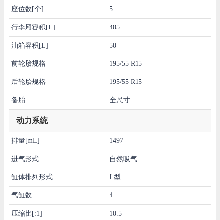
座位数[个]
5
行李厢容积[L]
485
油箱容积[L]
50
前轮胎规格
195/55 R15
后轮胎规格
195/55 R15
备胎
全尺寸
动力系统
排量[mL]
1497
进气形式
自然吸气
缸体排列形式
L型
气缸数
4
压缩比[:1]
10.5