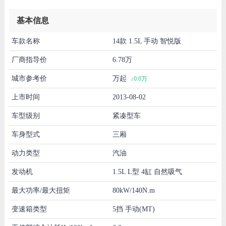
基本信息
车款名称
14款 1.5L 手动 智悦版
厂商指导价
6.78万
城市参考价
万起
↓0.0万
上市时间
2013-08-02
车型级别
紧凑型车
车身型式
三厢
动力类型
汽油
发动机
1.5L L型 4缸 自然吸气
最大功率/最大扭矩
80kW/140N.m
变速箱类型
5挡 手动(MT)