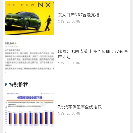
东风日产NX7首发亮相
YYa
26-08-06
魏牌CEO回应蓝山停产传闻：没有停
产计划
YYa
26-08-06
特别推荐
7月汽车保值率全线走低
YYa
26-08-06