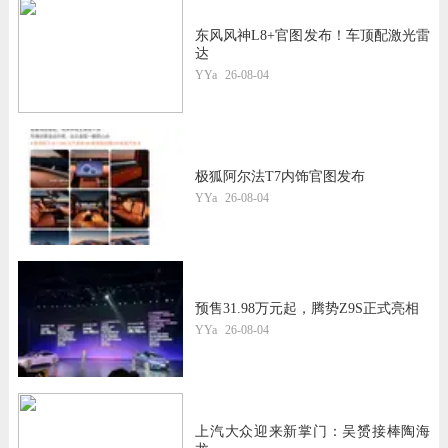
东风风神L8+官图发布！车顶配激光雷
达
YYa
26-08-04
极狐阿尔法T7内饰官图发布
YYa
26-08-04
预售31.98万元起，腾势Z9S正式亮相
YYa
26-08-04
上汽大众迎来新掌门：吴赟接棒陶海