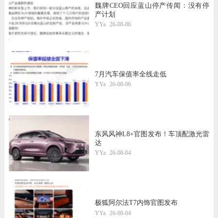
魏牌CEO回应蓝山停产传闻：没有停
产计划
YYa
26-08-06
7月汽车保值率全线走低
YYa
26-08-06
东风风神L8+官图发布！车顶配激光雷
达
YYa
26-08-04
极狐阿尔法T7内饰官图发布
YYa
26-08-04