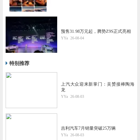
预售31.98万元起，腾势Z9S正式亮相
YYa
26-08-04
特别推荐
上汽大众迎来新掌门：吴赟接棒陶海
龙
YYa
26-08-03
吉利汽车7月销量突破25万辆
YYa
26-08-03