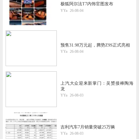
极狐阿尔法T7内饰官图发布
YYa
26-08-04
预售31.98万元起，腾势Z9S正式亮相
YYa
26-08-04
上汽大众迎来新掌门：吴赟接棒陶海
龙
YYa
26-08-03
吉利汽车7月销量突破25万辆
YYa
26-08-03