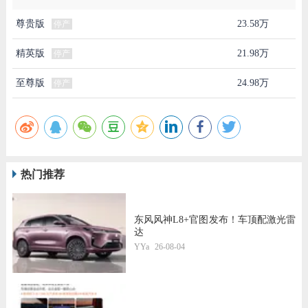
尊贵版
23.58万
停产
精英版
21.98万
停产
至尊版
24.98万
停产
热门推荐
东风风神L8+官图发布！车顶配激光雷
达
YYa
26-08-04