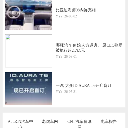
比亚迪海狮08内饰亮相
YYa
26-08-02
哪吒汽车创始人方运舟、原CEO张勇
被执行超2.7亿元
YYa
26-08-01
一汽-大众ID.AURA T6开启盲订
YYa
26-07-31
AutoCN汽车中
老虎车网
CNT汽车资讯
电车报告
心
网