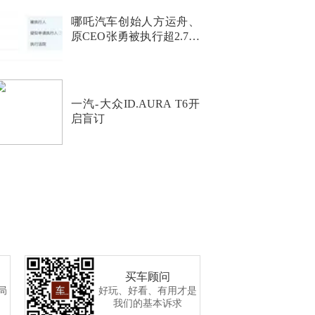
哪吒汽车创始人方运舟、
原CEO张勇被执行超2.7亿
元
一汽-大众ID.AURA T6开
启盲订
买车顾问
局
好玩、好看、有用才是
我们的基本诉求