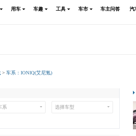
用车
车趣
工具
车市
车主问答
汽
代
>
车系：IONIQ(艾尼氪)
车系
选择车型