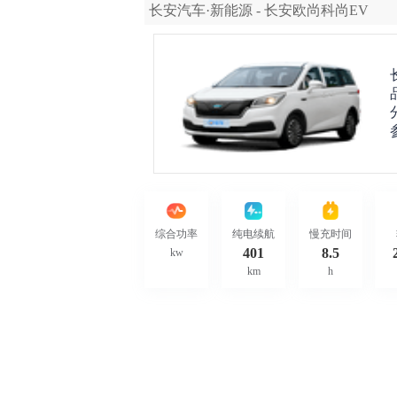
长安汽车·新能源 - 长安欧尚科尚EV
综合功率
纯电续航
慢充时间
401
8.5
kw
km
h