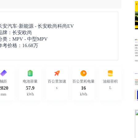
长安汽车·新能源 -
长安欧尚科尚EV
品牌：
长安欧尚
分类：MPV - 中型MPV
参考价格：
16.68万
轴距
电池容量
百公里加速
百公里耗电量
油箱容积
2820
57.9
16
s
L
mm
kWh
kWh