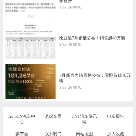
来整合
YYa
26-08-02
比亚迪7月销量公布！销售超40万辆
YYa
26-08-02
7月新势力销量榜公布：零跑首破10万
辆
YYa
26-08-02
AutoCN汽车中
老虎车网
CNT汽车资讯
电车报告
心
网
豪车会
联系我们
网站地图
加入收藏