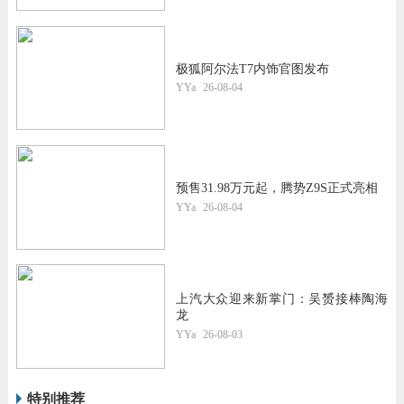
极狐阿尔法T7内饰官图发布
YYa
26-08-04
预售31.98万元起，腾势Z9S正式亮相
YYa
26-08-04
上汽大众迎来新掌门：吴赟接棒陶海
龙
YYa
26-08-03
特别推荐