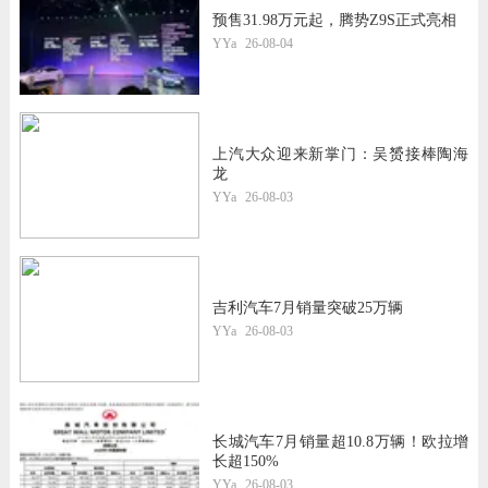
预售31.98万元起，腾势Z9S正式亮相
YYa
26-08-04
上汽大众迎来新掌门：吴赟接棒陶海
龙
YYa
26-08-03
吉利汽车7月销量突破25万辆
YYa
26-08-03
长城汽车7月销量超10.8万辆！欧拉增
长超150%
YYa
26-08-03