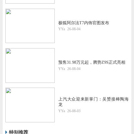
极狐阿尔法T7内饰官图发布
YYa
26-08-04
预售31.98万元起，腾势Z9S正式亮相
YYa
26-08-04
上汽大众迎来新掌门：吴赟接棒陶海
龙
YYa
26-08-03
特别推荐